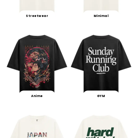
Streetwear
Minimal
Anime
GYM