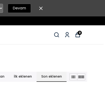
Devam
0
lan
İlk eklenen
Son eklenen