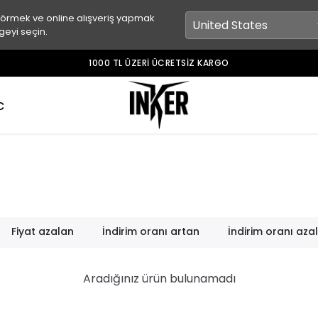
görmek ve online alışveriş yapmak
geyi seçin.
INKER STUDIO’DAN ÖZEL TASARIMLAR!
c
Fiyat azalan
İndirim oranı artan
İndirim oranı aza
Aradığınız ürün bulunamadı